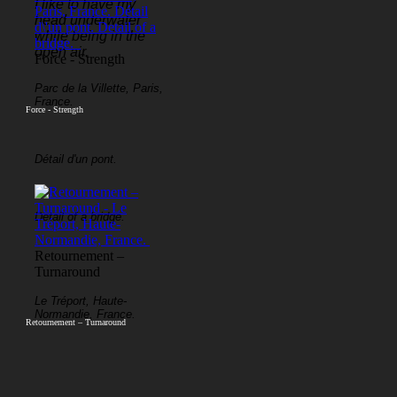
I like to have my
head underwater
while being in the
open air.
Force - Strength
Parc de la Villette, Paris,
France.
Force - Strength
Détail d'un pont.
Detail of a bridge.
Retournement –
Turnaround
Le Tréport, Haute-
Normandie, France.
Retournement – Turnaround