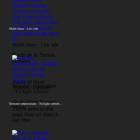
Marée basse - Low tide
Marée basse - Low tide
Bords de la Tamise,
Londres.
Banks of River
Douceur crépusculaire
Thames, London.
- Twilight softness
Lac de Grigny, Essonne,
Douceur crépusculaire - Twilight softnes...
France.
J'aime avoir la tête
sous l'eau en étant à
l'air libre.