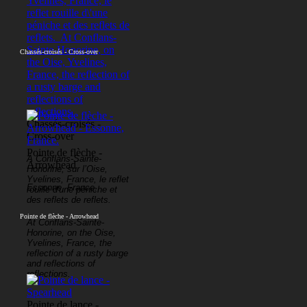
Chassés-croisés - Cross-over
Chassés-croisés -
Cross-over
Pointe de flèche -
À Conflans-Sainte-
Arrowhead
Honorine, sur l’Oise,
Yvelines, France, le reflet
Essonne, France.
rouille d'une péniche et
des reflets de reflets.
Pointe de flèche - Arrowhead
At Conflans-Sainte-
Honorine, on the Oise,
Yvelines, France, the
reflection of a rusty barge
and reflections of
reflections.
Pointe de lance -