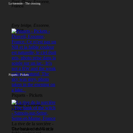
Pont d'Evry, Essonne,
La traversée - The crossing
France.
Evry bridge, Essonne,
France
Piquets - Pickets
Piquets - Pickets
Draveil, Essonne,
France.
La rive de la sorcière -
Ce n'est pas un NB et la
The bank of the witch