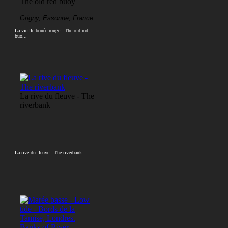
The old red buoy
Grigny, Essonne, France.
La vieille bouée rouge - The old red
buo...
La rive du fleuve - The
riverbank
La rive du fleuve - The riverbank