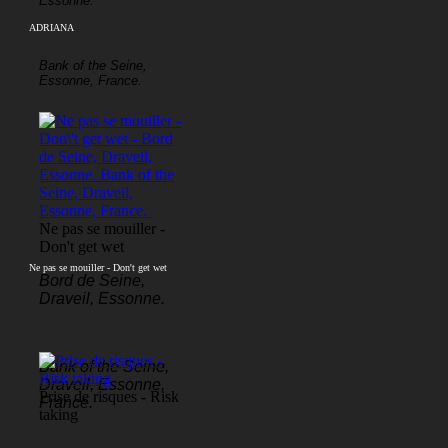
Essonne.
ADRIANA
Bank of the Seine,
Essonne, France.
Ne pas se mouiller -
Don't get wet
Ne pas se mouiller - Don't get wet
Bord de Seine,
Draveil, Essonne.
Bank of the Seine,
Draveil, Essonne,
Prise de risques - Risk
France.
taking