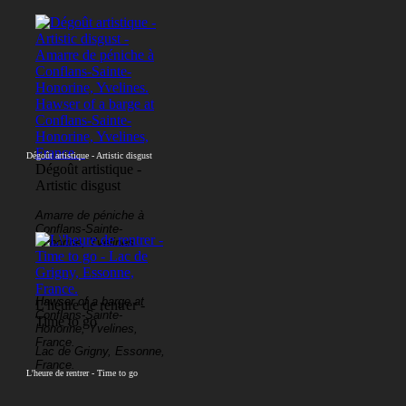
Dégoût artistique - Artistic disgust
Dégoût artistique -
Artistic disgust
Amarre de péniche à
Conflans-Sainte-
Honorine, Yvelines.
Hawser of a barge at
L'heure de rentrer -
Conflans-Sainte-
Time to go
Honorine, Yvelines,
France.
Lac de Grigny, Essonne,
France.
L'heure de rentrer - Time to go