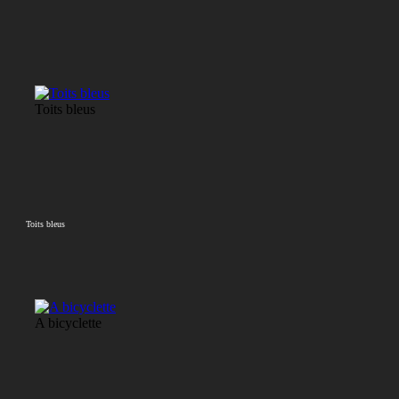
Toits bleus
Toits bleus
A bicyclette