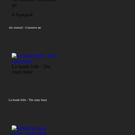
art
À Reykjavik.
Art corrosif - Corrosive art
La bouée folle - The
crazy buoy
La bouée folle - The crazy buoy