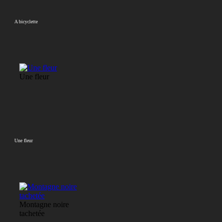
A bicyclette
Une fleur
Une fleur
Montagne noire
tachetée